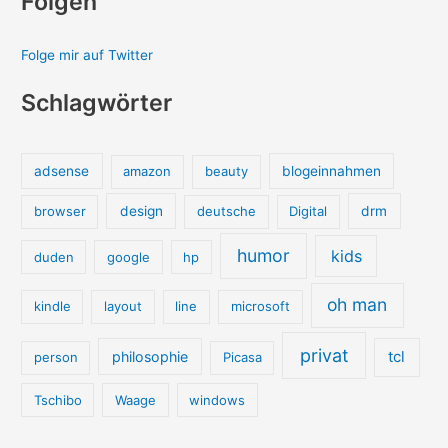
Folgen
Folge mir auf Twitter
Schlagwörter
adsense
amazon
beauty
blogeinnahmen
browser
design
deutsche
Digital
drm
humor
kids
duden
google
hp
oh man
kindle
layout
line
microsoft
privat
tcl
philosophie
person
Picasa
Tschibo
Waage
windows