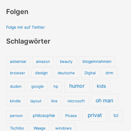
Folgen
Folge mir auf Twitter
Schlagwörter
adsense
amazon
beauty
blogeinnahmen
browser
design
deutsche
Digital
drm
humor
kids
duden
google
hp
oh man
kindle
layout
line
microsoft
privat
tcl
philosophie
person
Picasa
Tschibo
Waage
windows