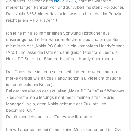
Als stolzer Besitzer eines
Nokia 6233
, höre ich während
meiner langen Fahrten von und zur Arbeit meistens Hörbücher.
Das Nokia 6233 bietet dazu alles was ich brauche: im Prinzip
reicht ja ein MP3-Player :-).
Ich leihe mir also immer einen Schwung Hörbücher aus
unserer gut sortierten Hanauer Bücherei aus und bringe Sie
mir mittels der „Nokia PC Suite“ in ein kompaktes Handyformat
(AAC) und lasse die Dateien dann gleich (ebenfalls über die
Nokia PC Suite) per Bluetooth auf das Handy übertragen.
Das Ganze hat sich nun schon seit Jahren bewährt (hum, ich
merke gerade wie alt das Handy schon ist. Vielleicht brauche
ich doch bald ein Neues).
Bei der Installation der aktuellen „Nokia PC Suite“ auf Windows
7 bekomme ich allerdings nicht mehr meinen alten „Music
Manager“. Nein, denn Nokia geht mit der Zukunft. Ich
bekomme „Ovi“.
Damit kann ich auch a la iTunes Musik kaufen.
Ich will aber schon bei iTunes keine Musik kaufen und bei Ovi